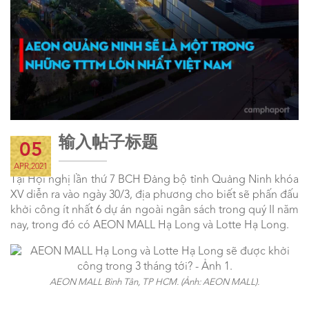
输入帖子标题
05
APR,2021
Tại Hội nghị lần thứ 7 BCH Đảng bộ tỉnh Quảng Ninh khóa
XV diễn ra vào ngày 30/3, địa phương cho biết sẽ phấn đấu
khởi công ít nhất 6 dự án ngoài ngân sách trong quý II năm
nay, trong đó có AEON MALL Hạ Long và Lotte Hạ Long.
AEON MALL Bình Tân, TP HCM. (Ảnh: AEON MALL).