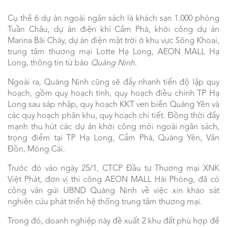
Cụ thể 6 dự án ngoài ngân sách là khách sạn 1.000 phòng
Tuần Châu, dự án điện khí Cẩm Phả, khởi công dự án
Marina Bãi Cháy, dự án điện mặt trời ở khu vực Sông Khoai,
trung tâm thương mại Lotte Hạ Long, AEON MALL Hạ
Long, thông tin từ báo
Quảng Ninh
.
Ngoài ra, Quảng Ninh cũng sẽ đẩy nhanh tiến độ lập quy
hoạch, gồm quy hoạch tỉnh, quy hoạch điều chỉnh TP Hạ
Long sau sáp nhập, quy hoạch KKT ven biển Quảng Yên và
các quy hoạch phân khu, quy hoạch chi tiết. Đồng thời đẩy
mạnh thu hút các dự án khởi công mới ngoài ngân sách,
trọng điểm tại TP Hạ Long, Cẩm Phả, Quảng Yên, Vân
Đồn, Móng Cái.
Trước đó vào ngày 25/1, CTCP Đầu tư Thương mại XNK
Việt Phát, đơn vị thi công AEON MALL Hải Phòng, đã có
công văn gửi UBND Quảng Ninh về việc xin khảo sát
nghiên cứu phát triển hệ thống trung tâm thương mại.
Trong đó, doanh nghiệp này đề xuất 2 khu đất phù hợp để