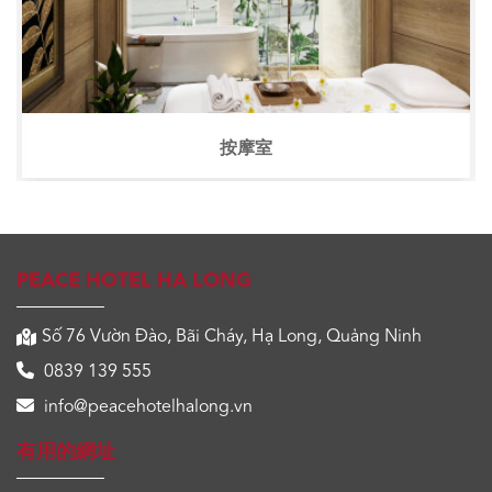
餐厅
PEACE HOTEL HA LONG
Số 76 Vườn Đào, Bãi Cháy, Hạ Long, Quảng Ninh
0839 139 555
info@peacehotelhalong.vn
有用的網址