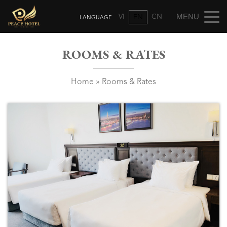
VI
CN
EN
ROOMS & RATES
Home
»
Rooms & Rates