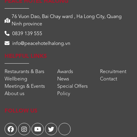
PEACE HOTEL HALONG
76 Vuon Dao, Bai Chay ward , Ha Long City, Quang
Ninh province
0839 139 555
info@peacehotelhalong.vn
HELPFUL LINKS
Restaurants & Bars
Awards
Recruitment
Wellbeing
News
Contact
Meetings & Events
Special Offers
About us
Policy
FOLLOW US